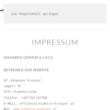
HOME
LEISTUNGEN
KARRIERE
GALLERIE
KONTAKT
SHOP
Zum Hauptinhalt springen
IMPRESSUM
ANGABEN GEMÄSS § 5 ECG
BETREIBER DER WEBSITE
GF Johannes Kreuzer
Jagern 51
4761 Enzenkirchen
Telefon: +437762/42708
E-Mail: office(at)elektro-kreuzer.at
Web:
www.elektro-kreuzer.at