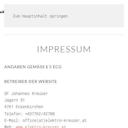
HOME
LEISTUNGEN
KARRIERE
GALLERIE
KONTAKT
SHOP
Zum Hauptinhalt springen
IMPRESSUM
ANGABEN GEMÄSS § 5 ECG
BETREIBER DER WEBSITE
GF Johannes Kreuzer
Jagern 51
4761 Enzenkirchen
Telefon: +437762/42708
E-Mail: office(at)elektro-kreuzer.at
Web:
www.elektro-kreuzer.at