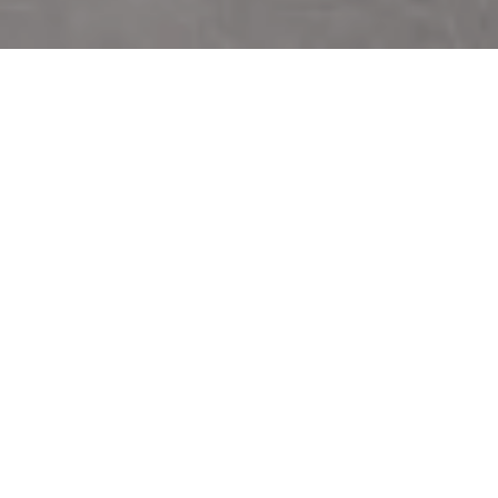
GESCHLOSSEN
AN
ZWICKELTAGE
Bitte beachten Sie, dass unser Betrieb an
folgenden Tagen geschlossen ist:
🗓️ Freitag, 15. Mai 2026
🗓️ Freitag, 06. Juni 2026